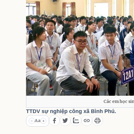
Các em học sin
TTDV sự nghiệp công xã Bình Phú.
Aa
-
+