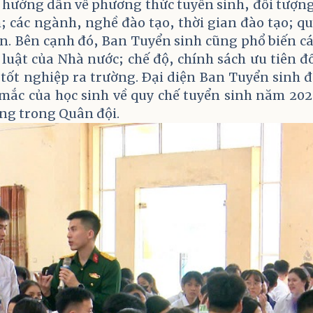
, hướng dẫn về phương thức tuyển sinh, đối tượn
h; các ngành, nghề đào tạo, thời gian đào tạo; q
n.
Bên cạnh đó, Ban Tuyển sinh cũng phổ biến c
luật của Nhà nước; chế độ, chính sách ưu tiên đ
i tốt nghiệp ra trường. Đại diện Ban Tuyển sinh 
c mắc của học sinh về quy chế tuyển sinh năm 20
ng trong Quân đội.