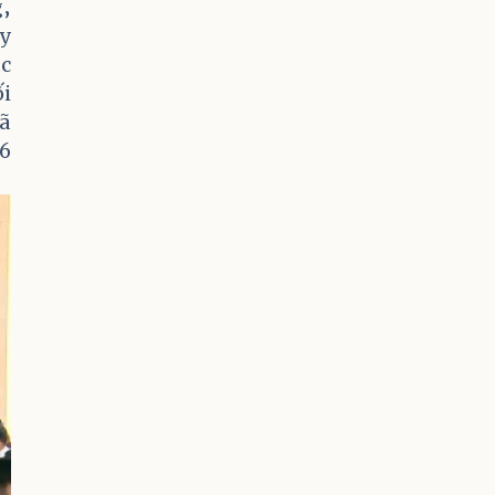
g,
uy
ác
ối
đã
26