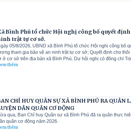
ã Bình Phú tổ chức Hội nghị công bố quyết định 
inh trật tự cơ sở.
gày 05/8/2026, UBND xã Bình Phú tổ chức Hội nghị công bố quy
ượng tham gia bảo vệ an ninh trật tự cơ sở; Quyết định cho thôi
ự ở cơ sở trên địa bàn xã Bình Phú. Dự hội nghị có đồng chí T
em thêm
ã; đồng chí Dương Thị Kim Dung - Phó Bí thư Thường trực Đả
hủ tịch Uỷ ban mặt trận Tổ quốc, các Tổ chức chính trị - Xã h
ị thuộc xã; Các đồng chí Bí thư Chi bộ, trưởng thôn; Tổ trưởng T
ồng chí Tổ an ninh trật tự không tham gia sau kiện toàn, tuyển 
BAN CHỈ HUY QUÂN SỰ XÃ BÌNH PHÚ RA QUÂN
LUYỆN DÂN QUÂN CƠ ĐỘNG
ừa qua, Ban Chỉ huy Quân sự xã Bình Phú đã ra quân thực hiện
ân quân cơ động năm 2026.
em thêm