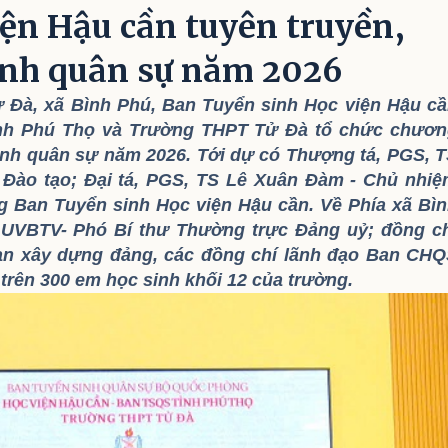
ện Hậu cần tuyên truyền,
inh quân sự năm 2026
ử Đà, xã Bình Phú, Ban Tuyển sinh Học viện Hậu c
ỉnh Phú Thọ và Trường THPT Tử Đà tổ chức chươ
sinh quân sự năm 2026. Tới dự có Thượng tá, PGS, 
ào tạo; Đại tá, PGS, TS Lê Xuân Đàm - Chủ nhi
g Ban Tuyển sinh Học viện Hậu cần. Về Phía xã Bì
UVBTV- Phó Bí thư Thường trực Đảng uỷ; đồng c
n xây dựng đảng, các đồng chí lãnh đạo Ban CH
trên 300 em học sinh khối 12 của trường.