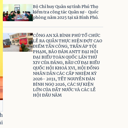
Bộ Chỉ huy Quân sự tỉnh Phú Thọ
kiểm tra công tác Quân sự- Quốc
phòng năm 2025 tại xã Bình Phú.
CÔNG AN XÃ BÌNH PHÚ TỔ CHỨC
LỄ RA QUÂN THỰC HIỆN ĐỢT CAO
ĐIỂM TẤN CÔNG, TRẤN ÁP TỘI
PHẠM, BẢO ĐẢM ANTT ĐẠI HỘI
ĐẠI BIỂU TOÀN QUỐC LẦN THỨ
XIV CỦA ĐẢNG, BẦU CỬ ĐẠI BIỂU
QUỐC HỘI KHOÁ XVI, HỘI ĐỒNG
NHÂN DÂN CÁC CẤP NHIỆM KỲ
2026- 2031, TẾT NGUYÊN ĐÁN
BÍNH NGỌ 2026, CÁC SỰ KIỆN
LỚN CỦA ĐẤT NƯỚC VÀ CÁC LỄ
HỘI ĐẦU NĂM
nh
ái