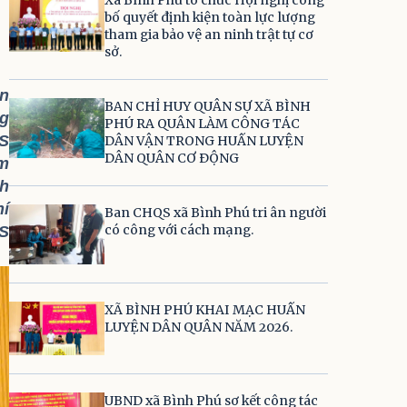
bố quyết định kiện toàn lực lượng
tham gia bảo vệ an ninh trật tự cơ
sở.
ần
BAN CHỈ HUY QUÂN SỰ XÃ BÌNH
ng
PHÚ RA QUÂN LÀM CÔNG TÁC
TS
DÂN VẬN TRONG HUẤN LUYỆN
DÂN QUÂN CƠ ĐỘNG
ệm
nh
hí
Ban CHQS xã Bình Phú tri ân người
có công với cách mạng.
QS
XÃ BÌNH PHÚ KHAI MẠC HUẤN
LUYỆN DÂN QUÂN NĂM 2026.
UBND xã Bình Phú sơ kết công tác