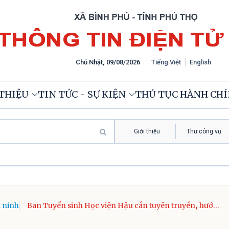
Chủ Nhật
,
09
/
08
/
2026
Tiếng Việt
English
 THIỆU
TIN TỨC - SỰ KIỆN
THỦ TỤC HÀNH CH
Giới thiệu
Thư công vụ
 ninh
Ban Tuyển sinh Học viện Hậu cần tuyên truyền, hướng
nghiệp tuyển sinh quân sự năm 2026