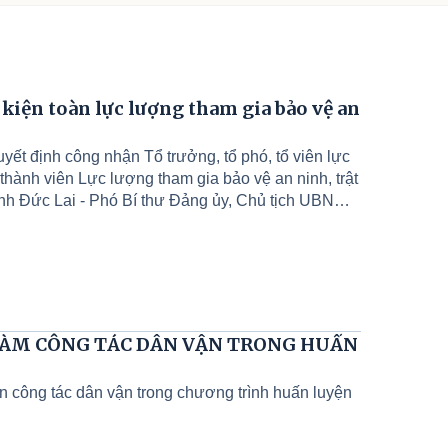
kiện toàn lực lượng tham gia bảo vệ an
ết định công nhận Tổ trưởng, tổ phó, tổ viên lực
 thành viên Lực lượng tham gia bảo vệ an ninh, trật
rịnh Đức Lai - Phó Bí thư Đảng ủy, Chủ tịch UBND
ng uỷ xã; Các đồng chí Phó Chủ tịch UBND xã;
ội xã; Lãnh đạo Công an xã; Trưởng các phòng, đơn
ổ an ninh trật tự các Thôn trên địa bàn xã; Các
chọn.
 LÀM CÔNG TÁC DÂN VẬN TRONG HUẤN
 công tác dân vận trong chương trình huấn luyện