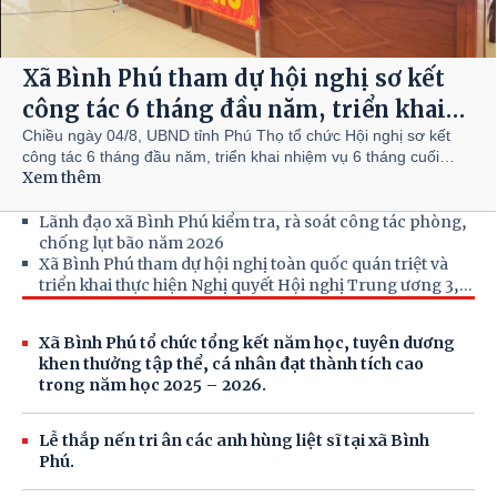
Xã Bình Phú tham dự hội nghị sơ kết
công tác 6 tháng đầu năm, triển khai
nhiệm vụ 6 tháng cuối năm 2026 của
Chiều ngày 04/8, UBND tỉnh Phú Thọ tổ chức Hội nghị sơ kết
công tác 6 tháng đầu năm, triển khai nhiệm vụ 6 tháng cuối
Ban Chỉ đạo về phát triển khoa học,
Xem thêm
năm 2026 của Ban Chỉ đạo về phát triển khoa học, công nghệ,
công nghệ, đổi mới sáng tạo và chuyển
đổi mới sáng tạo và chuyển đổi số tỉnh theo hình thức trực tiếp
kết hợp trực tuyến, kết nối từ điểm cầu Trung tâm Hội nghị tỉnh
Lãnh đạo xã Bình Phú kiểm tra, rà soát công tác phòng,
đổi số tỉnh Phú Thọ.
đến các điểm cầu cấp xã, phường trên địa bàn tỉnh.
chống lụt bão năm 2026
Xã Bình Phú tham dự hội nghị toàn quốc quán triệt và
triển khai thực hiện Nghị quyết Hội nghị Trung ương 3,
khoá XIV.
Xã Bình Phú tổ chức tổng kết năm học, tuyên dương
khen thưởng tập thể, cá nhân đạt thành tích cao
trong năm học 2025 – 2026.
Lễ thắp nến tri ân các anh hùng liệt sĩ tại xã Bình
Phú.