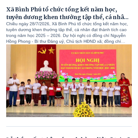
Xã Bình Phú tổ chức tổng kết năm học,
tuyên dương khen thưởng tập thể, cá nhân
đạt thành tích cao trong năm học 2025 –
Chiều ngày 28/7/2026, Xã Bình Phú tổ chức tổng kết năm học,
tuyên dương khen thưởng tập thể, cá nhân đạt thành tích cao
2026.
trong năm học 2025 – 2026. Dự hội nghị có đồng chí Nguyễn
Hồng Phong - Bí thư Đảng uỷ, Chủ tịch HĐND xã; đồng chí
Trịnh Đức Lai – Phó Bí thư Đảng uỷ, Chủ tịch UBND xã; đồng
chí Dương Thị Kim Dung - Phó Bí thư Thường trực Đảng uỷ xã;
các đồng chí Uỷ viên BTV Đảng uỷ; các đồng chí Trưởng các
phòng, cơ quan đơn vị thuộc xã; Hiệu trưởng trường THPT Tử
Đà; Hiệu trưởng các trường Mầm non, Tiểu học, THCS trên địa
bàn; Giáo viên, học sinh có thành tích được phê duyệt nhận
thưởng trong các kỳ thi cấp tỉnh, cấp Quốc gia năm học 2025 -
2026; giáo viên bồi dưỡng học sinh giỏi và các cá nhân, tập thể
có thành tích được khen thưởng.