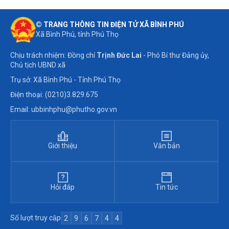
© TRANG THÔNG TIN ĐIỆN TỬ XÃ BÌNH PHÚ
Xã Bình Phú, tỉnh Phú Thọ
Chịu trách nhiệm: Đồng chí
Trịnh Đức Lai
- Phó Bí thư Đảng ủy,
Chủ tịch UBND xã
Trụ sở: Xã Bình Phú - Tỉnh Phú Thọ
Điện thoại: (0210)3.829.675
Email: ubbinhphu@phutho.gov.vn
Giới thiệu
Văn bản
Hỏi đáp
Tin tức
Số lượt truy cập
2
9
6
7
4
4