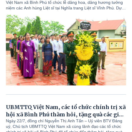
Việt Nam xã Bình Phú tổ chức lễ dâng hoa, dâng hương tưởng
niệm các Anh hùng Liệt sĩ tại Nghĩa trang Liệt sĩ Vĩnh Phú. Dự lễ
có các đồng chí: Trịnh Đức Lai - Phó Bí thư Đảng ủy, Chủ tịch
UBND xã; Dương Thị Kim Dung - Phó Bí thư Thường trực Đảng
ủy; các đồng chí Ủy viên Ban Thường vụ Đảng ủy; lãnh đạo các
ban xây dựng Đảng, các ban HĐND, Ủy ban MTTQ, các tổ chức
chính trị - xã hội, các phòng, đơn vị thuộc UBND xã; Bí thư chi
bộ, Trưởng thôn Tranh Trong, Tranh Ngoài cùng đông đảo cán
bộ, Nhân dân và thân nhân các Anh hùng Liệt sĩ.
UBMTTQ Việt Nam, các tổ chức chính trị xã
hội xã Bình Phú thăm hỏi, tặng quà các gia
đình chính sách, người có công với cách
Ngày 22/7, đồng chí Nguyễn Thị Anh Tấn – Uỷ viên BTV Đảng
uỷ, Chủ tịch UBMTTQ Việt Nam xã cùng lãnh đạo các tổ chức
mạng trên địa bàn xã