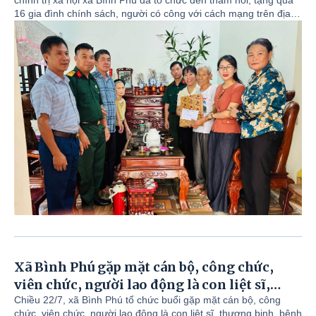
chính trị xã hội xã Bình Phú đã tổ chức đến thăm hỏi, tặng quà
16 gia đình chính sách, người có công với cách mạng trên địa
bàn xã.
Xã Bình Phú gặp mặt cán bộ, công chức,
viên chức, người lao động là con liệt sĩ,
thương binh, bệnh binh, người nhiễm chất
Chiều 22/7, xã Bình Phú tổ chức buổi gặp mặt cán bộ, công
chức, viên chức, người lao động là con liệt sĩ, thương binh, bệnh