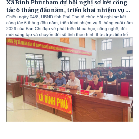
Xã Bình Phú tham dự hội nghị sơ kết công
tác 6 tháng đầu năm, triển khai nhiệm vụ 6
Toà án nhân dân khu vực 3 Phú Thọ và UBMTTQVN,
tháng cuối năm 2026 của Ban Chỉ đạo về
Chiều ngày 04/8, UBND tỉnh Phú Thọ tổ chức Hội nghị sơ kết
các tổ chức Chính trị xã hội xã Bình Phú thăm tặng
công tác 6 tháng đầu năm, triển khai nhiệm vụ 6 tháng cuối năm
quà mẹ Việt Nam anh hùng.
phát triển khoa học, công nghệ, đổi mới
2026 của Ban Chỉ đạo về phát triển khoa học, công nghệ, đổi
sáng tạo và chuyển đổi số tỉnh Phú Thọ.
mới sáng tạo và chuyển đổi số tỉnh theo hình thức trực tiếp kết
Đồng chí Phó Bí thư Thường trực Đảng ủy xã Bình
hợp trực tuyến, kết nối từ điểm cầu Trung tâm Hội nghị tỉnh đến
Phú thăm, tặng quà gia đình chính sách nhân dịp
các điểm cầu cấp xã, phường trên địa bàn tỉnh.
27/7