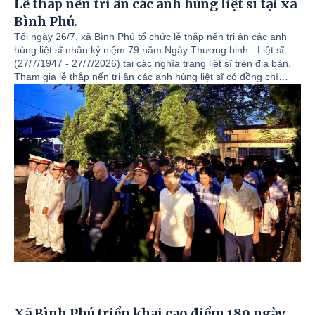
Lễ thắp nến tri ân các anh hùng liệt sĩ tại xã
Bình Phú.
Tối ngày 26/7, xã Bình Phú tổ chức lễ thắp nến tri ân các anh
hùng liệt sĩ nhân kỷ niệm 79 năm Ngày Thương binh - Liệt sĩ
(27/7/1947 - 27/7/2026) tại các nghĩa trang liệt sĩ trên địa bàn.
Tham gia lễ thắp nến tri ân các anh hùng liệt sĩ có đồng chí
Nguyễn Hồng Phong - Bí thư Đảng uỷ, Chủ tịch HĐND xã; đồng
chí Trịnh Đức Lai - Phó Bí thư Đảng uỷ, Chủ tịch UBND xã; đồng
chí Dương Thị Kim Dung - Phó Bí thư Thường trực Đảng uỷ xã;
các đồng chí Uỷ viên BTV Đảng uỷ; Uỷ viên BCH Đảng bộ xã;
lãnh đạo các tổ chức,cơ quan, đơn vị thuộc xã; đại biểu Tiểu
đoàn 19- Quân khu II; lực lượng đoàn viên, thanh niên cùng đại
diện các thôn, bà con nhân dân; thân nhân các gia đình liệt sĩ
trên địa bàn.
Xã Bình Phú triển khai cao điểm 180 ngày