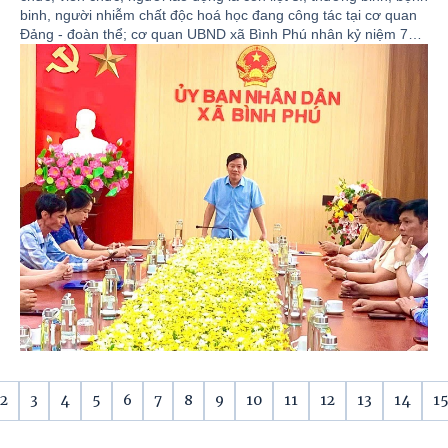
độc hoá học.
binh, người nhiễm chất độc hoá học đang công tác tại cơ quan
Đảng - đoàn thể; cơ quan UBND xã Bình Phú nhân kỷ niệm 79
năm ngày Thương binh - Liệt sĩ (27/7/1947 - 27/7/2026).
2
3
4
5
6
7
8
9
10
11
12
13
14
1