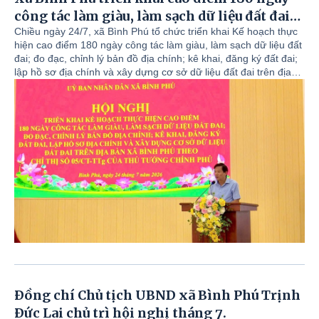
công tác làm giàu, làm sạch dữ liệu đất đai;
đo đạc, chỉnh lý bản đồ địa chính; kê khai,
Chiều ngày 24/7, xã Bình Phú tổ chức triển khai Kế hoạch thực
hiện cao điểm 180 ngày công tác làm giàu, làm sạch dữ liệu đất
đăng ký đất đai; lập hồ sơ địa chính và xây
đai; đo đạc, chỉnh lý bản đồ địa chính; kê khai, đăng ký đất đai;
dựng cơ sở dữ liệu đất đai trên địa bàn xã
lập hồ sơ địa chính và xây dựng cơ sở dữ liệu đất đai trên địa
Bình Phú theo Chỉ thị số 05/CT- TTg của
bàn xã Bình Phú. Đồng chí Trịnh Đức Lai – Phó Bí thư Đảng uỷ,
Chủ tịch UBND xã tới dự và phát biểu ý kiến chỉ đạo tại hội nghị.
Thủ tướng Chính phủ.
Tham dự hội nghị có đồng chí Hà Xuân Huấn – Uỷ viên BTV
Đảng uỷ, Phó Chủ tịch UBND xã; đồng chí Nguyễn Thị Anh Tấn
– Uỷ viên BTV Đảng uỷ; Chủ tịch UBMTTQ Việt Nam xã; các
ông (bà) thành viên BCĐ và tổ công tác thực hiện đăng ký đất
đai, lập hồ sơ địa chính và hoàn thiện cơ sở dữ liệu đất đai; Chi
nhánh VPĐKĐĐ Phù Ninh; Trung tâm Dịch vụ Sự nghiệp công;
Các ông (bà) là: Trưởng thôn, Trưởng ban công tác mặt trận,
các ban ngành đoàn thể ở thôn trên địa bàn xã.
Đồng chí Chủ tịch UBND xã Bình Phú Trịnh
Đức Lai chủ trì hội nghị tháng 7.