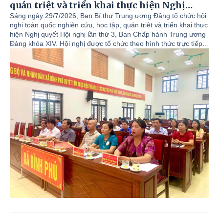
quán triệt và triển khai thực hiện Nghị
quyết Hội nghị Trung ương 3, khoá XIV.
Sáng ngày 29/7/2026, Ban Bí thư Trung ương Đảng tổ chức hội
nghị toàn quốc nghiên cứu, học tập, quán triệt và triển khai thực
hiện Nghị quyết Hội nghị lần thứ 3, Ban Chấp hành Trung ương
Đảng khóa XIV. Hội nghị được tổ chức theo hình thức trực tiếp
kết hợp trực tuyến, kết nối từ điểm cầu Hội trường Diên Hồng,
Nhà Quốc hội (Thành phố Hà Nội) đến điểm cầu các ban, bộ,
ngành, cơ quan Trung ương, các tỉnh, thành phố, cơ quan, đơn
vị, xã, phường.