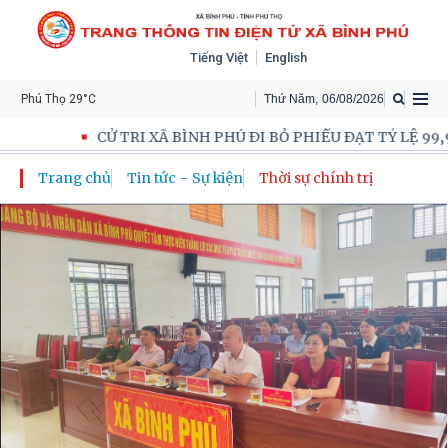
Tiếng Việt
English
Phú Thọ 29°C
Thứ Năm
,
06
/
08
/
2026
CỬ TRI XÃ BÌNH PHÚ ĐI BỎ PHIẾU ĐẠT TỶ LỆ 99,9
Trang chủ
Tin tức - Sự kiện
Thời sự chính trị