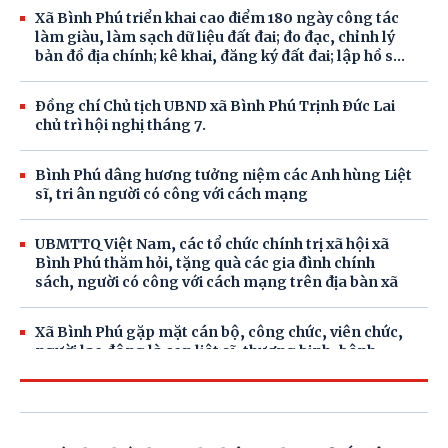
Xã Bình Phú triển khai cao điểm 180 ngày công tác
làm giàu, làm sạch dữ liệu đất đai; đo đạc, chỉnh lý
bản đồ địa chính; kê khai, đăng ký đất đai; lập hồ sơ
địa chính và xây dựng cơ sở dữ liệu đất đai trên địa
bàn xã Bình Phú theo Chỉ thị số 05/CT- TTg của Thủ
Đồng chí Chủ tịch UBND xã Bình Phú Trịnh Đức Lai
tướng Chính phủ.
chủ trì hội nghị tháng 7.
Bình Phú dâng hương tưởng niệm các Anh hùng Liệt
sĩ, tri ân người có công với cách mạng
UBMTTQ Việt Nam, các tổ chức chính trị xã hội xã
Bình Phú thăm hỏi, tặng quà các gia đình chính
sách, người có công với cách mạng trên địa bàn xã
Xã Bình Phú gặp mặt cán bộ, công chức, viên chức,
người lao động là con liệt sĩ, thương binh, bệnh
binh, người nhiễm chất độc hoá học.
Lãnh đạo xã Bình Phú tổ chức đoàn thăm hỏi, tặng
quà cho các gia đình chính sách trên địa bàn.