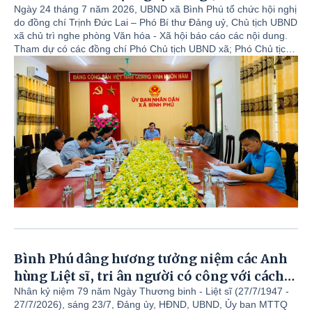
Ngày 24 tháng 7 năm 2026, UBND xã Bình Phú tổ chức hội nghị
do đồng chí Trịnh Đức Lai – Phó Bí thư Đảng uỷ, Chủ tịch UBND
xã chủ trì nghe phòng Văn hóa - Xã hội báo cáo các nội dung.
Tham dự có các đồng chí Phó Chủ tịch UBND xã; Phó Chủ tịch
HĐND xã; Các đồng chí Uỷ viên UBND xã; lãnh đạo các phòng,
đơn vị thuộc xã.
Bình Phú dâng hương tưởng niệm các Anh
hùng Liệt sĩ, tri ân người có công với cách
mạng
Nhân kỷ niệm 79 năm Ngày Thương binh - Liệt sĩ (27/7/1947 -
27/7/2026), sáng 23/7, Đảng ủy, HĐND, UBND, Ủy ban MTTQ