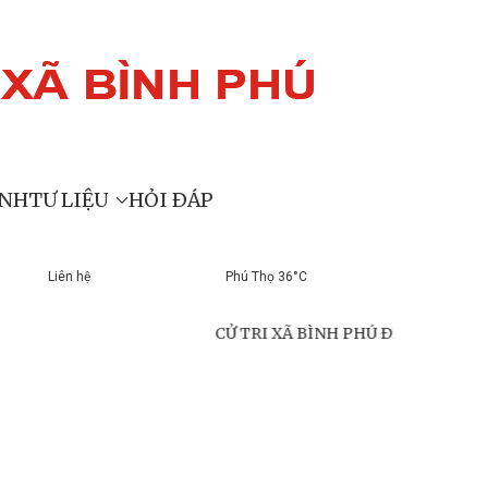
ÍNH
TƯ LIỆU
HỎI ĐÁP
Liên hệ
Phú Thọ 36°C
CỬ TRI XÃ BÌNH PHÚ ĐI BỎ PHIẾU ĐẠT TỶ LỆ 