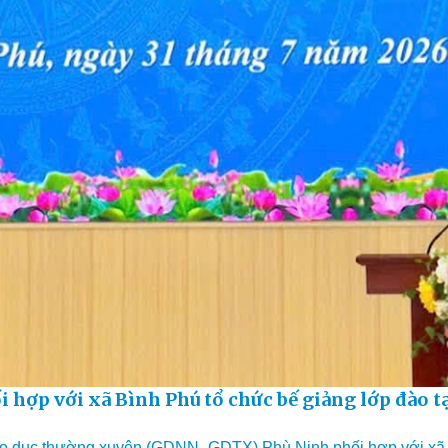
ợp với xã Bình Phú tổ chức bế giảng lớp đào t
iáo dục thường xuyên (GDNN–GDTX) Phù Ninh phối hợp với xã B