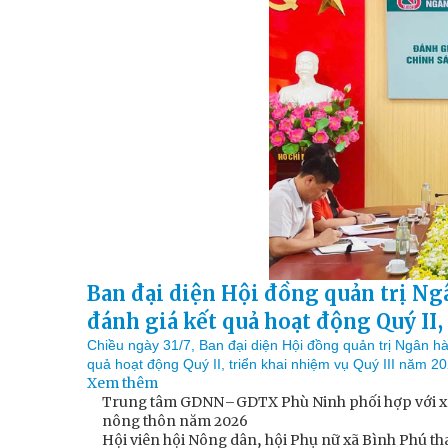
Ban đại diện Hội đồng quản trị Ng
đánh giá kết quả hoạt động Quý II,
Chiều ngày 31/7, Ban đại diện Hội đồng quản trị Ngân h
quả hoạt động Quý II, triển khai nhiệm vụ Quý III năm 2
Xem thêm
Trưởng Ban đại diện Hội đồng chủ trì hội nghị. Tham dự
Trung tâm GDNN–GDTX Phù Ninh phối hợp với xã B
tịch UBMTTQ xã; lãnh đạo phòng Kinh tế, Văn phòng HĐ
nông thôn năm 2026
Hội viên hội Nông dân, hội Phụ nữ xã Bình Phú t