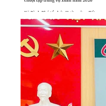
chuột tập trung vụ xuân năm 2026
Xã Bình Phú tổ chức Hưởng ứng Tết
trồng cây “Đời đời nhớ ơn Bác Hồ”
Xuân Bính Ngọ năm 2026
UBND xã Bình Phú tổ chức hội nghị
tổng kết hoạt động tín dụng chính
sách xã hội năm 2025, triển khai
nhiệm vụ năm 2026.
Hội nghị tập huấn biện pháp phòng
trừ sâu bệnh cho cây ngô và giới thiệu
một số giống ngô mới có tiềm năng,
năng suất cao năm 2026.
CUNG ỨNG PHÂN BÓN NPK TRẢ
CHẬM – KỊP THỜI ĐỒNG HÀNH
CÙNG NÔNG DÂN VỤ XUÂN 2025-
2026.
Bình Phú tập trung chống rét cho mạ