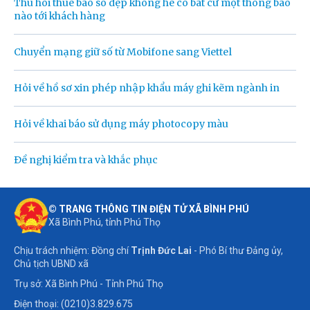
Thu hồi thuê bao số đẹp không hề có bất cứ một thông báo
nào tới khách hàng
Chuyển mạng giữ số từ Mobifone sang Viettel
Hỏi về hồ sơ xin phép nhập khẩu máy ghi kẽm ngành in
Hỏi về khai báo sử dụng máy photocopy màu
Đề nghị kiểm tra và khắc phục
© TRANG THÔNG TIN ĐIỆN TỬ XÃ BÌNH PHÚ
Xã Bình Phú, tỉnh Phú Thọ
Chịu trách nhiệm: Đồng chí
Trịnh Đức Lai
- Phó Bí thư Đảng ủy,
Chủ tịch UBND xã
Trụ sở: Xã Bình Phú - Tỉnh Phú Thọ
Điện thoại: (0210)3.829.675