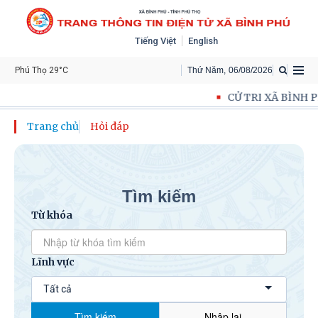
Tiếng Việt
English
Phú Thọ 29°C
Thứ Năm
,
06
/
08
/
2026
CỬ TRI XÃ BÌNH P
Trang chủ
Hỏi đáp
Tìm kiếm
Từ khóa
Lĩnh vực
Tất cả
Tìm kiếm
Nhập lại