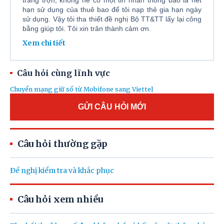
trắng trợn, không hề có một tin nhắn thông báo là hết
hạn sử dụng của thuê bao để tôi nạp thẻ gia hạn ngày
sử dụng. Vậy tôi tha thiết đề nghị Bộ TT&TT lấy lại công
bằng giúp tôi. Tôi xin trân thành cảm ơn.
Xem chi tiết
GỬI CÂU HỎI MỚI
Câu hỏi thường gặp
Đề nghị kiểm tra và khắc phục
Câu hỏi cùng lĩnh vực
Câu hỏi xem nhiều
Chuyển mạng giữ số từ Mobifone sang Viettel