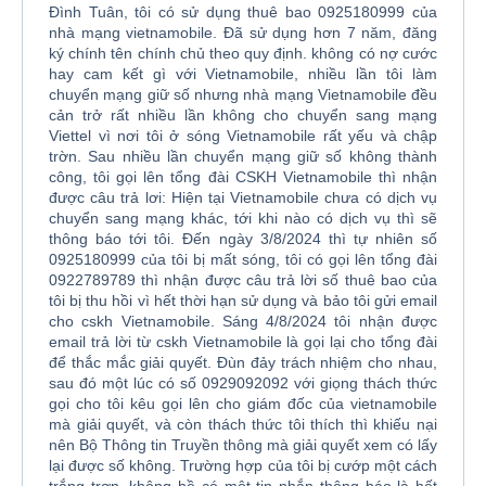
Đình Tuân, tôi có sử dụng thuê bao 0925180999 của
nhà mạng vietnamobile. Đã sử dụng hơn 7 năm, đăng
ký chính tên chính chủ theo quy định. không có nợ cước
hay cam kết gì với Vietnamobile, nhiều lần tôi làm
chuyển mạng giữ số nhưng nhà mạng Vietnamobile đều
cản trở rất nhiều lần không cho chuyển sang mạng
Viettel vì nơi tôi ở sóng Vietnamobile rất yếu và chập
trờn. Sau nhiều lần chuyển mạng giữ số không thành
công, tôi gọi lên tổng đài CSKH Vietnamobile thì nhận
được câu trả lơi: Hiện tại Vietnamobile chưa có dịch vụ
chuyển sang mạng khác, tới khi nào có dịch vụ thì sẽ
thông báo tới tôi. Đến ngày 3/8/2024 thì tự nhiên số
0925180999 của tôi bị mất sóng, tôi có gọi lên tổng đài
0922789789 thì nhận được câu trả lời số thuê bao của
tôi bị thu hồi vì hết thời hạn sử dụng và bảo tôi gửi email
cho cskh Vietnamobile. Sáng 4/8/2024 tôi nhận được
email trả lời từ cskh Vietnamobile là gọi lại cho tổng đài
để thắc mắc giải quyết. Đùn đảy trách nhiệm cho nhau,
sau đó một lúc có số 0929092092 với giọng thách thức
gọi cho tôi kêu gọi lên cho giám đốc của vietnamobile
mà giải quyết, và còn thách thức tôi thích thì khiếu nại
nên Bộ Thông tin Truyền thông mà giải quyết xem có lấy
lại được số không. Trường hợp của tôi bị cướp một cách