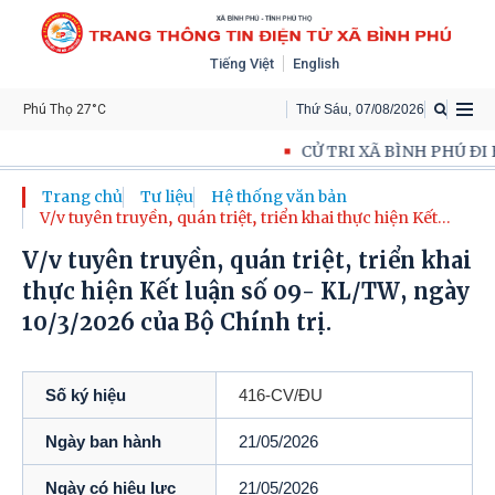
Tiếng Việt
English
Phú Thọ 27°C
Thứ Sáu
,
07
/
08
/
2026
CỬ TRI XÃ BÌNH PHÚ ĐI
Trang chủ
Tư liệu
Hệ thống văn bản
V/v tuyên truyền, quán triệt, triển khai thực hiện Kết
luận số 09- KL/TW, ngày 10/3/2026 của Bộ Chính trị.
V/v tuyên truyền, quán triệt, triển khai
thực hiện Kết luận số 09- KL/TW, ngày
10/3/2026 của Bộ Chính trị.
Số ký hiệu
416-CV/ĐU
Ngày ban hành
21/05/2026
Ngày có hiệu lực
21/05/2026