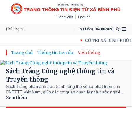
Tiếng Việt
English
Phú Thọ °C
Thứ Năm
,
06
/
08
/
2026
CỬ TRI XÃ BÌNH PHÚ 
Trang chủ
Thông tin tra cứu
Viễn thông
Sách Trắng Công nghệ thông tin và
Truyền thông
Sách Trắng phản ánh bức tranh tổng thể về sự phát triển của
CNTTTT Việt Nam, giúp các cơ quan quản lý nhà nước nghiên
Xem thêm
cứu xây dựng chính sách đồng thời là tài liệu tham khảo quan
trọng cho các tổ chức, doanh nghiệp hoạch định chiến lược kinh
doanh, tìm kiếm cơ hội đầu tư, hợp tác trong lĩnh vực CNTT-TT
tại Việt Nam.