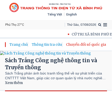
Tiếng Việt
English
Phú Thọ 27°C
Thứ Sáu
,
07
/
08
/
2026
CỬ TRI XÃ BÌNH PHÚ Đ
Trang chủ
Thông tin tra cứu
Chuyển đổi số quốc gia
Sách Trắng Công nghệ thông tin và
Truyền thông
Sách Trắng phản ánh bức tranh tổng thể về sự phát triển của
CNTTTT Việt Nam, giúp các cơ quan quản lý nhà nước nghiên
Xem thêm
cứu xây dựng chính sách đồng thời là tài liệu tham khảo quan
trọng cho các tổ chức, doanh nghiệp hoạch định chiến lược kinh
doanh, tìm kiếm cơ hội đầu tư, hợp tác trong lĩnh vực CNTT-TT
tại Việt Nam.